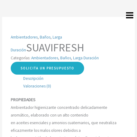
Ir
al
contenido
Ambientadores
,
Baños
,
Larga
SUAVIFRESH
Duración
Categorías:
Ambientadores
,
Baños
,
Larga Duración
SOLICITA UN PRESUPUESTO
Descripción
Valoraciones (0)
PROPIEDADES
Ambientador higienizante concentrado delicadamente
aromático, elaborado con un alto contenido
en aceites esenciales y amonios cuaternarios, que neutraliza
eficazmente los malos olores debidos a