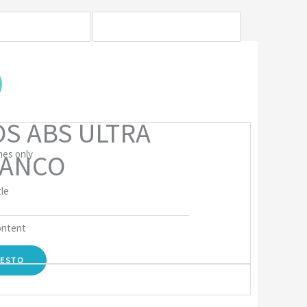
S ABS ULTRA
hes only
LANCO
tle
ontent
UESTO