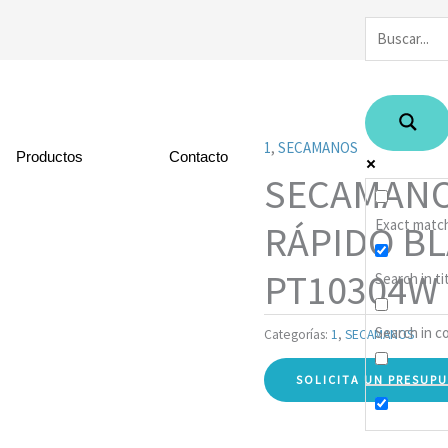
1
,
SECAMANOS
Productos
Contacto
SECAMANO
Exact matc
RÁPIDO B
PT10304W
Search in ti
Search in c
Categorías:
1
,
SECAMANOS
SOLICITA UN PRESUP